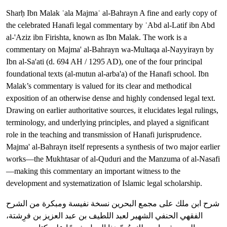
Sharḥ Ibn Malak ʿala Majmaʿ al-Bahrayn A fine and early copy of
the celebrated Hanafi legal commentary by ʿAbd al-Latif ibn Abd
al-'Aziz ibn Firishta, known as Ibn Malak. The work is a
commentary on Majma' al-Bahrayn wa-Multaqa al-Nayyirayn by
Ibn al-Sa'ati (d. 694 AH / 1295 AD), one of the four principal
foundational texts (al-mutun al-arba'a) of the Hanafi school. Ibn
Malak’s commentary is valued for its clear and methodical
exposition of an otherwise dense and highly condensed legal text.
Drawing on earlier authoritative sources, it elucidates legal rulings,
terminology, and underlying principles, and played a significant
role in the teaching and transmission of Hanafi jurisprudence.
Majma' al-Bahrayn itself represents a synthesis of two major earlier
works—the Mukhtasar of al-Quduri and the Manzuma of al-Nasafi
—making this commentary an important witness to the
development and systematization of Islamic legal scholarship.
شرح ابن ملك على مجمع البحرين نسخة نفيسة ومبكرة من الشرح
الفقهي الحنفي الشهير لعبد اللطيف بن عبد العزيز بن فرِشتة،