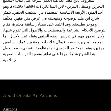
المعروف بابن ملك. يُعدّ هذا العمل شرحًا على كتاب «مجمع
البحرين وملتقى النيرين» لابن الساعاتي (ت 694هـ / 1295م)، وهو
أحد المتون الأربعة الأساسية المعتمدة في المذهب الحنفي. يتميّز
شرح ابن ملك بوضوحه ومنهجيته في عرض متن فقهي مكثّف
وموجز بطبيعته. وقد اعتمد على مصادر سابقة معتبرة، فقام
بتوضيح الأحكام الشرعية والمصطلحات والأصول التي تقوم عليها،
وكان له دور مهم في تدريس الفقه الحنفي ونقله عبر الأجيال. أما
«مجمع البحرين» نفسه، فيمثّل خلاصةً جامعة بين عملين سابقين
مهمّين، وهما «مختصر القدوري» و«منظومة النسفي»، مما يجعل
هذا الشرح شاهدًا مهمًا على تطوّر وتقعيد الدراسات الفقهية
الإسلامية.
About Oriental Art Auctions
Auctions